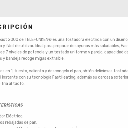
CRIPCIÓN
oast 2000 de TELEFUNKEN
®
es una tostadora eléctrica con un diseño
y fácil de utilizar. Ideal para preparar desayunos más saludables, Ea
e 7 niveles de potencia y un tostado uniforme y parejo, capacidad d
 y bandeja recoge migas extraíble.
es en 1, tuesta, calienta y descongela el pan, obtén deliciosas tosta
al instante con su tecnología FastHeating, además su carcasa exterio
fría al tacto.
ERÍSTICAS
or Eléctrico.
os rebajadas de pan.