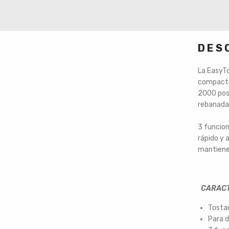
DES
La EasyT
compacto 
2000 pose
rebanadas
3 funcion
rápido y 
mantiene 
CARACT
Tostad
Para d