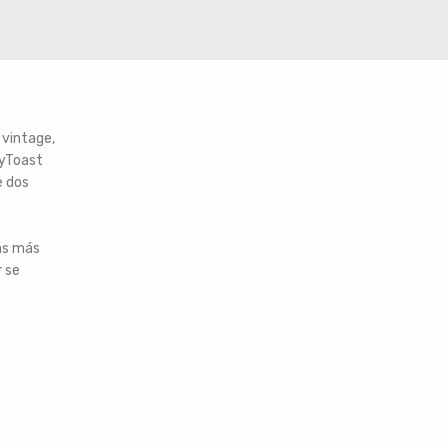
 vintage,
syToast
e dos
das más
r se