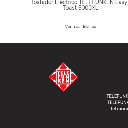
NKEN ®
Tostador Eléctrico TELEFUNKEN Easy
Toast 5000XL
Ver más detalles
TELEFUNK
TELEFUNKE
del mund