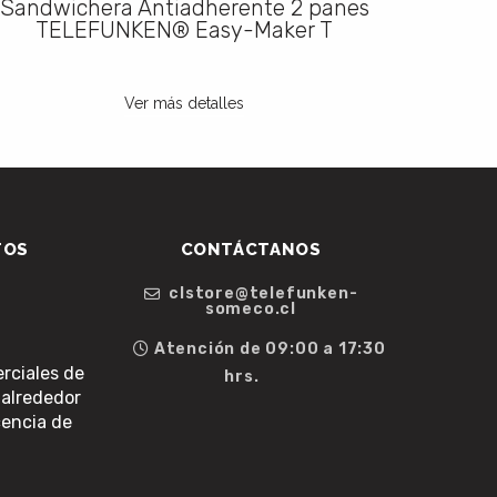
Sandwichera Antiadherente 2 panes
Minip
TELEFUNKEN® Easy-Maker T
Ver más detalles
TOS
CONTÁCTANOS
clstore@telefunken-
someco.cl
Atención de 09:00 a 17:30
ciales de
hrs.
 alrededor
cencia de