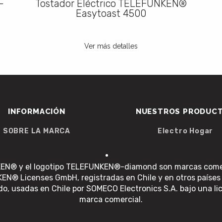
-
Tostador Eléctrico TELEFUNKEN®
Easytoast 4500
Ver más detalles
INFORMACIÓN
NUESTROS PRODUC
SOBRE LA MARCA
Electro Hogar
EN® y el logotipo TELEFUNKEN®-diamond son marcas comer
N® Licenses GmbH, registradas en Chile y en otros países
o, usadas en Chile por SOMECO Electronics S.A. bajo una li
marca comercial.