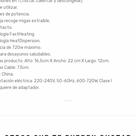
iones en 1 (tostar, calentar y descongelar).
e utilizar.
les de potencia.
a recoge migas extraíble.
 tacto.
logía FastHeating
ogía HeatDispersion.
cia de 720w máximo.
para desayunos saludables.
s producto: Alto: 16,5cm X Ancho: 22 cm X Largo: 12cm.
as Cable: 73cm.
: China.
tación eléctrica: 220-240V, 50-60Hz, 600-720W, Clase I
quiere de adaptador.