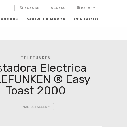
BUSCAR
ACCESO
ES-AR
 HOGAR
SOBRE LA MARCA
CONTACTO
TELEFUNKEN
stadora Electrica
LEFUNKEN ® Easy
Toast 2000
MÁS DETALLES