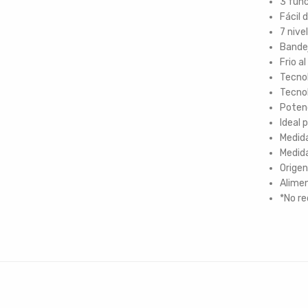
3 func
Fácil d
7 nive
Bandej
Frio al
Tecno
Tecnol
Poten
Ideal 
Medida
Medid
Origen
Alimen
*No re