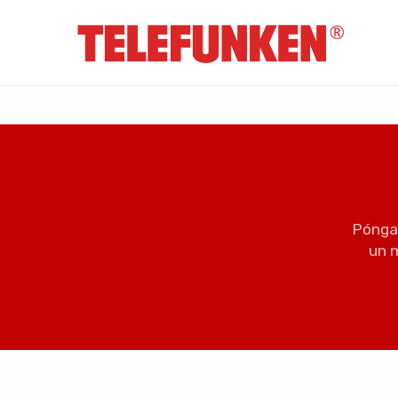
Póngas
un 