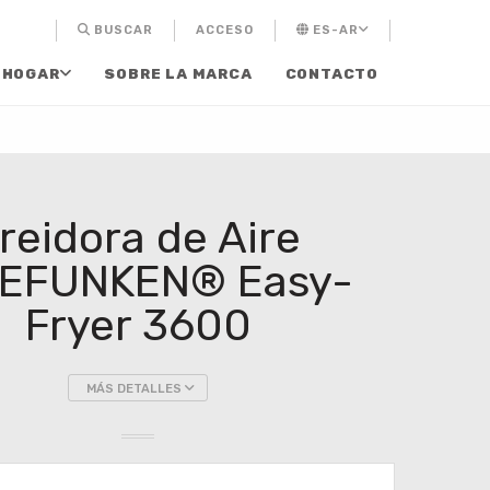
BUSCAR
ACCESO
ES-AR
 HOGAR
SOBRE LA MARCA
CONTACTO
reidora de Aire
EFUNKEN® Easy-
Fryer 3600
MÁS DETALLES