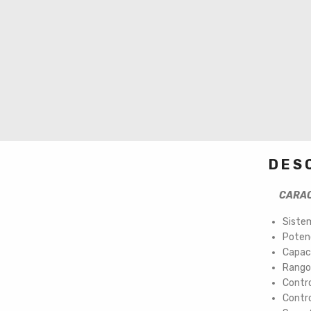
DES
CARACT
Sistem
Poten
Capaci
Rango
Contr
Contro