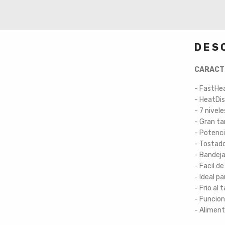
DES
CARACT
- FastHea
- HeatDis
- 7 nivel
- Gran t
- Potenc
- Tostad
- Bandej
- Facil de
- Ideal p
- Frio al 
- Funcion
- Alimen