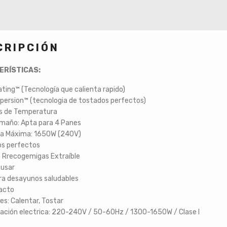
CRIPCIÓN
ERÍSTICAS:
ting™ (Tecnología que calienta rapido)
persion™ (tecnologia de tostados perfectos)
es de Temperatura
amaño: Apta para 4 Panes
ia Máxima: 1650W (240V)
os perfectos
a Rrecogemigas Extraíble
 usar
ara desayunos saludables
tacto
es: Calentar, Tostar
tación electrica: 220-240V / 50-60Hz / 1300-1650W / Clase I