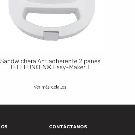
Sandwichera Antiadherente 2 panes
Frei
TELEFUNKEN® Easy-Maker T
TE
Ver más detalles
TOS
CONTÁCTANOS