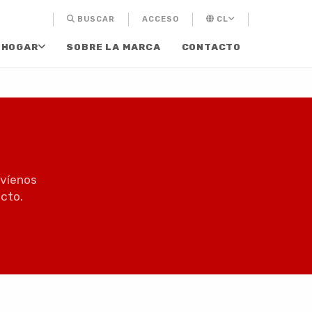
BUSCAR
ACCESO
CL
 HOGAR
SOBRE LA MARCA
CONTACTO
nvíenos
cto.