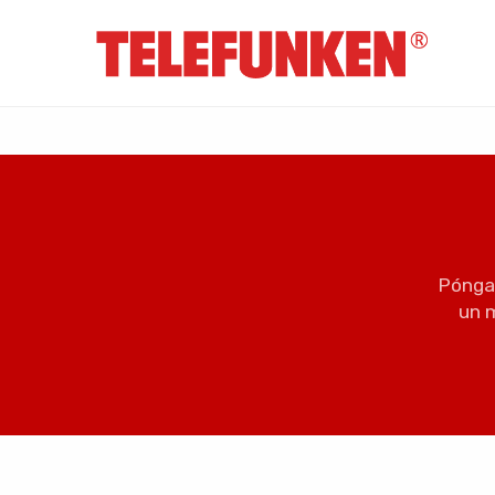
Póngas
un 