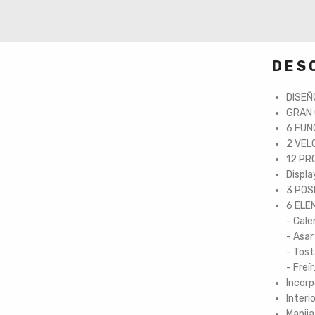
DES
DISEÑ
GRAN 
6 FUNC
2 VEL
12 PR
Displa
3 POSI
6 ELE
- Cale
- Asar
- Tost
- Freí
Incorp
Interi
Manija