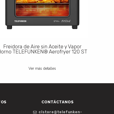
Freidora de Aire sin Aceite y Vapor
Tosta
orno TELEFUNKEN® Aerofryer 120 ST
Ver más detalles
TOS
CONTÁCTANOS
clstore@telefunken-