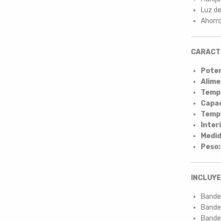
Luz d
Ahorro
CARACT
Poten
Alime
Tempe
Capac
Temp
Inter
Medid
Peso:
INCLUYE
Bandej
Bandej
Bandej