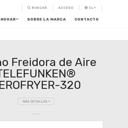
BUSCAR
ACCESO
CL
 HOGAR
SOBRE LA MARCA
CONTACTO
o Freidora de Aire
TELEFUNKEN®
EROFRYER-320
MÁS DETALLES