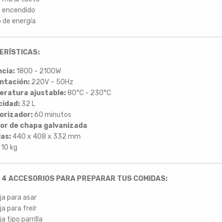
e encendido
 de energía
ERÍSTICAS:
cia:
1800 - 2100W
ntación:
220V ~ 50Hz
ratura ajustable:
80°C - 230°C
idad:
32 L
orizador:
60 minutos
ior de chapa galvanizada
as:
440 x 408 x 332 mm
10 kg
 4 ACCESORIOS PARA PREPARAR TUS COMIDAS:
a para asar
a para freír
a tipo parrilla