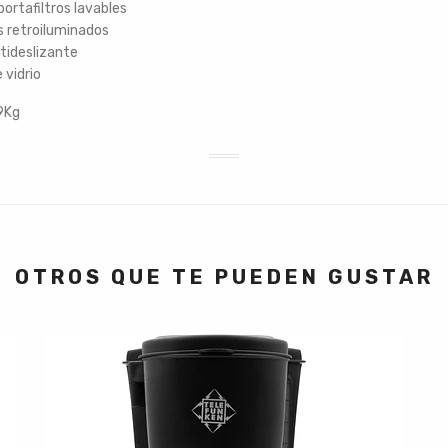
 portafiltros lavables
s retroiluminados
tideslizante
 vidrio
9Kg
OTROS QUE TE PUEDEN GUSTAR