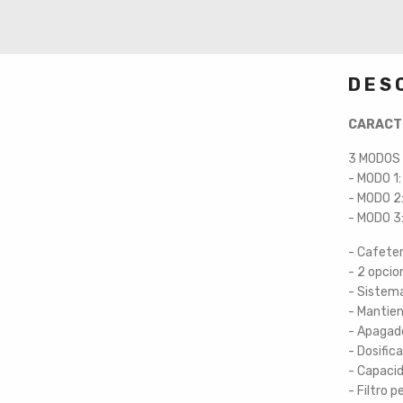
DES
CARACT
3 MODOS 
- MODO 1:
- MODO 2:
- MODO 3:
- Cafeter
- 2 opcio
- Sistema
- Mantien
- Apaga
- Dosific
- Capaci
- Filtro 