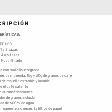
CRIPCIÓN
ERÍSTICAS:
DE USO:
 1 a 3 tazas
 4 a 6 tazas
 Modo filtrado
a con molinillo integrado
nes de molienda, 15g y 30g de granos de café
 de molinillo extraíble y lavable
e el café caliente
do automáticamente
ador de granos incluido
dad de 600ml de agua
permanente, no necesita filtros de papel