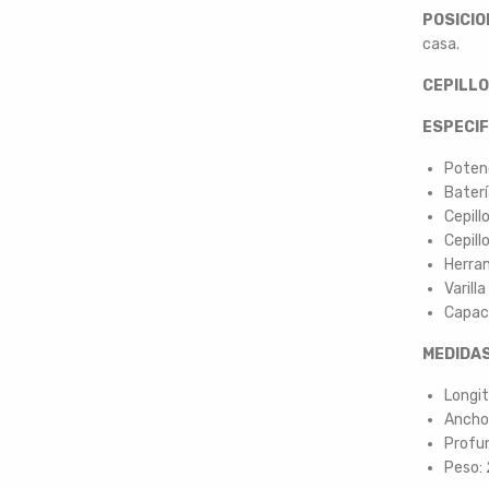
POSICIO
casa.
CEPILLO
ESPECIF
Poten
Baterí
Cepill
Cepill
Herra
Varill
Capac
MEDIDAS
Longit
Ancho 
Profun
Peso: 