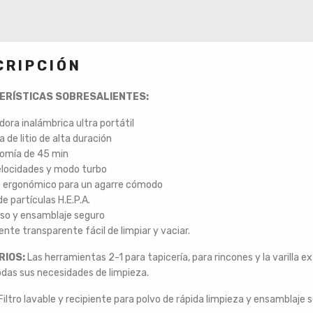
CRIPCIÓN
ERÍSTICAS SOBRESALIENTES:
dora inalámbrica ultra portátil
a de litio de alta duración
omía de 45 min
elocidades y modo turbo
 ergonómico para un agarre cómodo
 de partículas H.E.P.A.
uso y ensamblaje seguro
ente transparente fácil de limpiar y vaciar.
RIOS:
Las herramientas 2-1 para tapicería, para rincones y la varilla e
das sus necesidades de limpieza.
Filtro lavable y recipiente para polvo de rápida limpieza y ensamblaje 