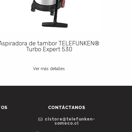
Aspiradora de tambor TELEFUNKEN®
Turbo Expert 530
TEL
Ver más detalles
TOS
CONTÁCTANOS
clstore@telefunken-
someco.cl