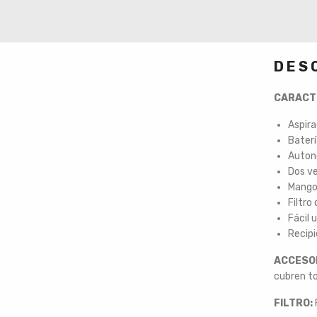
DES
CARACT
Aspira
Baterí
Auton
Dos v
Mango
Filtro
Fácil 
Recipi
ACCESO
cubren to
FILTRO: